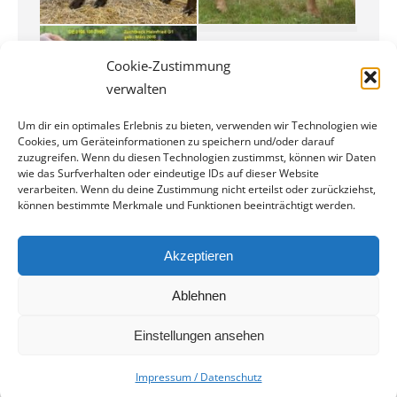
Cookie-Zustimmung
verwalten
Um dir ein optimales Erlebnis zu bieten, verwenden wir Technologien wie
Cookies, um Geräteinformationen zu speichern und/oder darauf
zuzugreifen. Wenn du diesen Technologien zustimmst, können wir Daten
wie das Surfverhalten oder eindeutige IDs auf dieser Website
verarbeiten. Wenn du deine Zustimmung nicht erteilst oder zurückziehst,
können bestimmte Merkmale und Funktionen beeinträchtigt werden.
Zeige:
Unsere aktuelle Herde >>
Fotoalben >>
Akzeptieren
Ablehnen
Einstellungen ansehen
© NOLANA SAUERLAND - Hans-Dieter Gerbracht, Medebach-
Düdinghausen
Impressum / Datenschutz
IMPRESSUM / DATENSCHUTZ