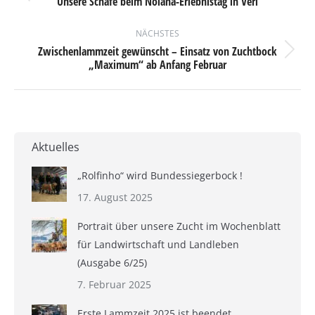
Unsere Schafe beim Nolana-Erlebnistag in Verl
Vorheriger
Beitrag:
NÄCHSTES
Zwischenlammzeit gewünscht – Einsatz von Zuchtbock
Nächster
„Maximum“ ab Anfang Februar
Beitrag:
Aktuelles
„Rolfinho“ wird Bundessiegerbock !
17. August 2025
Portrait über unsere Zucht im Wochenblatt
für Landwirtschaft und Landleben
(Ausgabe 6/25)
7. Februar 2025
Erste Lammzeit 2025 ist beendet